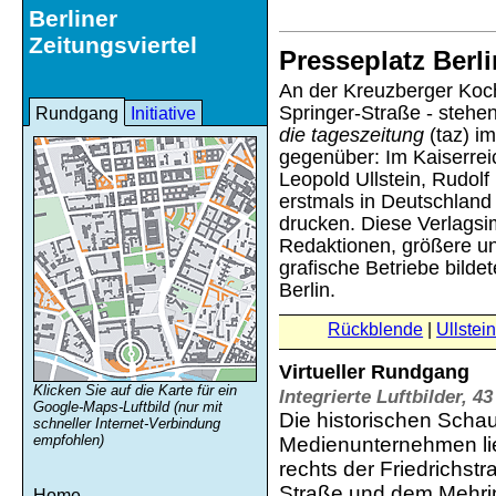
Berliner
Zeitungsviertel
Presseplatz Berli
An der Kreuzberger Koch
Springer-Straße - stehen
Rundgang
Initiative
die tageszeitung
(taz) im
gegenüber: Im Kaiserrei
Leopold Ullstein, Rudol
erstmals in Deutschland
drucken. Diese Verlagsi
Redaktionen, größere un
grafische Betriebe bilde
Berlin.
Rückblende
Ullstei
Virtueller Rundgang
Klicken Sie auf die Karte für ein
Integrierte Luftbilder, 
Google-Maps-Luftbild (nur mit
Die historischen Scha
schneller Internet-Verbindung
empfohlen)
Medienunternehmen lie
rechts der Friedrichst
Straße und dem Mehrin
Home